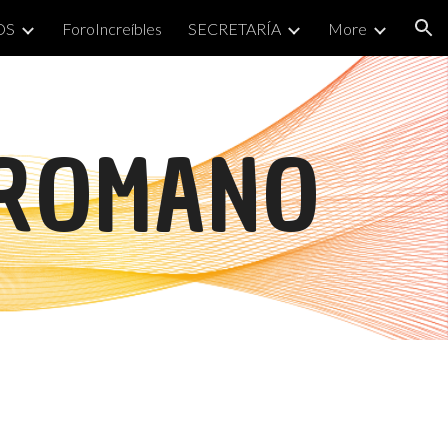
OS
ForoIncreíbles
SECRETARÍA
More
ion
 ROMANO