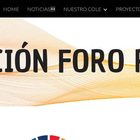
HOME
NUESTRO COLE
PROYECT
NOTICIAS🆕
ip to main content
Skip to navigat
CIÓN FORO